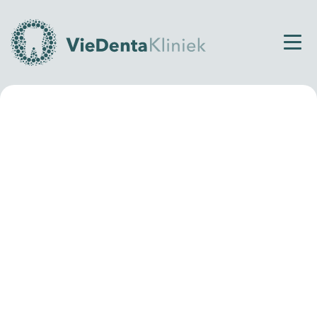
Home
Tandtechnisch laboratorium
Ons eigen tandtechnisch
laboratorium
Bij VieDenta Kliniek worden alle tandtechnische