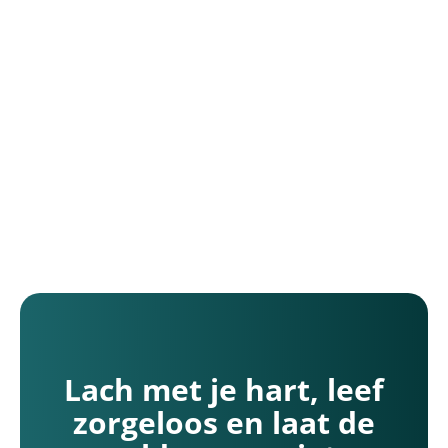
-Bergen, Limburg
Kliniek Nieuw-Bergen
chstraat 10
euw-Bergen (Limburg)
Lach met je hart, leef
zorgeloos en laat de