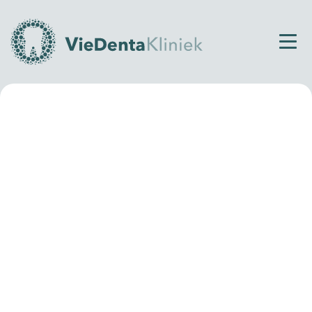
Home
Contact
We helpen je graag
Of je nou een vraag hebt over een van onze
behandelingen, je klachten wil bespreken of een