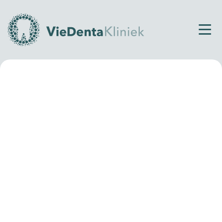
Home
All-on-centrum
All-on-centrum
Heb je last van afgebroken, missende of pijnlijke
tanden en kiezen? Of heb je een losschietende