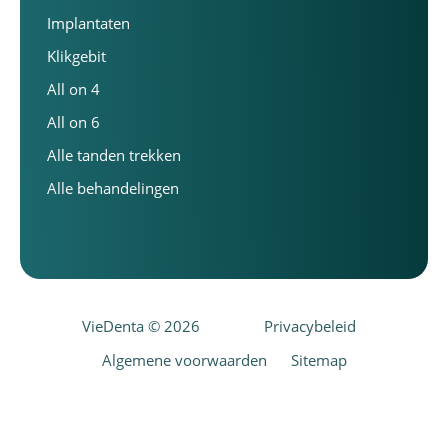
Implantaten
Klikgebit
All on 4
All on 6
Alle tanden trekken
Alle behandelingen
VieDenta © 2026
Privacybeleid
Algemene voorwaarden
Sitemap