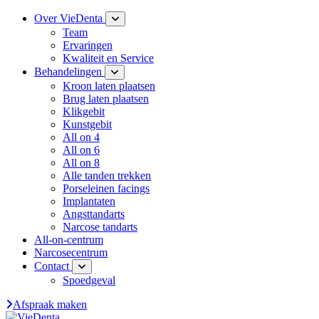
Over VieDenta
Team
Ervaringen
Kwaliteit en Service
Behandelingen
Kroon laten plaatsen
Brug laten plaatsen
Klikgebit
Kunstgebit
All on 4
All on 6
All on 8
Alle tanden trekken
Porseleinen facings
Implantaten
Angsttandarts
Narcose tandarts
All-on-centrum
Narcosecentrum
Contact
Spoedgeval
Afspraak maken