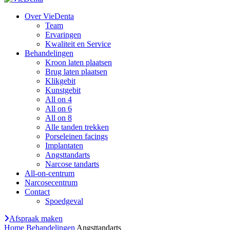
Over VieDenta
Team
Ervaringen
Kwaliteit en Service
Behandelingen
Kroon laten plaatsen
Brug laten plaatsen
Klikgebit
Kunstgebit
All on 4
All on 6
All on 8
Alle tanden trekken
Porseleinen facings
Implantaten
Angsttandarts
Narcose tandarts
All-on-centrum
Narcosecentrum
Contact
Spoedgeval
Afspraak maken
Home
Behandelingen
Angsttandarts