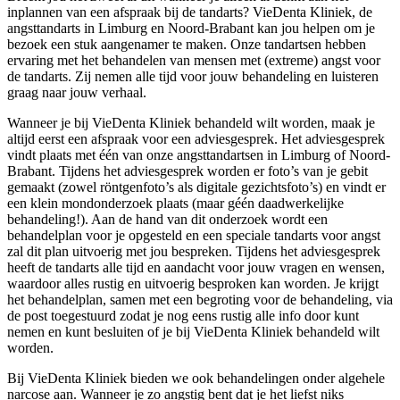
inplannen van een afspraak bij de tandarts? VieDenta Kliniek, de
angsttandarts in Limburg en Noord-Brabant kan jou helpen om je
bezoek een stuk aangenamer te maken. Onze tandartsen hebben
ervaring met het behandelen van mensen met (extreme) angst voor
de tandarts. Zij nemen alle tijd voor jouw behandeling en luisteren
graag naar jouw verhaal.
Wanneer je bij VieDenta Kliniek behandeld wilt worden, maak je
altijd eerst een afspraak voor een adviesgesprek. Het adviesgesprek
vindt plaats met één van onze angsttandartsen in Limburg of Noord-
Brabant. Tijdens het adviesgesprek worden er foto’s van je gebit
gemaakt (zowel röntgenfoto’s als digitale gezichtsfoto’s) en vindt er
een klein mondonderzoek plaats (maar géén daadwerkelijke
behandeling!). Aan de hand van dit onderzoek wordt een
behandelplan voor je opgesteld en een speciale tandarts voor angst
zal dit plan uitvoerig met jou bespreken. Tijdens het adviesgesprek
heeft de tandarts alle tijd en aandacht voor jouw vragen en wensen,
waardoor alles rustig en uitvoerig besproken kan worden. Je krijgt
het behandelplan, samen met een begroting voor de behandeling, via
de post toegestuurd zodat je nog eens rustig alle info door kunt
nemen en kunt besluiten of je bij VieDenta Kliniek behandeld wilt
worden.
Bij VieDenta Kliniek bieden we ook behandelingen onder algehele
narcose aan. Wanneer je zo angstig bent dat je het liefst niks