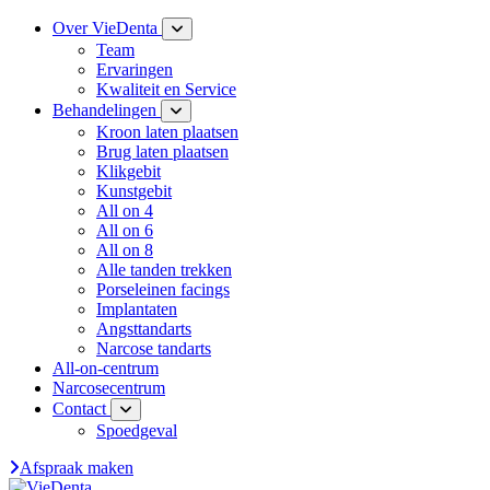
Over VieDenta
Team
Ervaringen
Kwaliteit en Service
Behandelingen
Kroon laten plaatsen
Brug laten plaatsen
Klikgebit
Kunstgebit
All on 4
All on 6
All on 8
Alle tanden trekken
Porseleinen facings
Implantaten
Angsttandarts
Narcose tandarts
All-on-centrum
Narcosecentrum
Contact
Spoedgeval
Afspraak maken