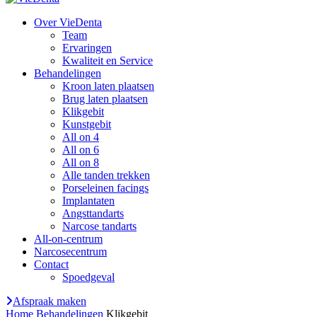
Over VieDenta
Team
Ervaringen
Kwaliteit en Service
Behandelingen
Kroon laten plaatsen
Brug laten plaatsen
Klikgebit
Kunstgebit
All on 4
All on 6
All on 8
Alle tanden trekken
Porseleinen facings
Implantaten
Angsttandarts
Narcose tandarts
All-on-centrum
Narcosecentrum
Contact
Spoedgeval
Afspraak maken
Home
Behandelingen
Klikgebit