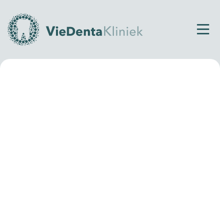
Home
Behandelingen
Brug op implantaat
Specialist in implantologie
Brug op implantaat
Mis je meerdere tanden of kiezen en wil je deze op