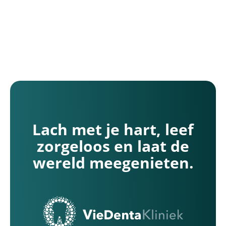
Kliniek Nieuw-Bergen
chstraat 10
euw-Bergen (Limburg)
Lach met je hart, leef
zorgeloos en laat de
wereld meegenieten.