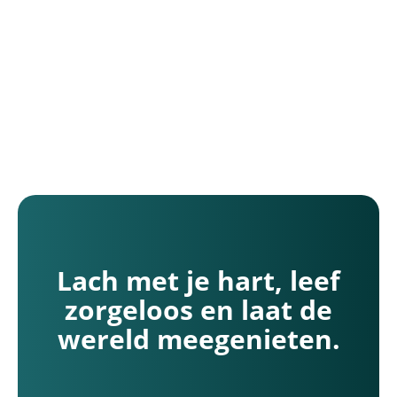
-Bergen, Limburg
Kliniek Nieuw-Bergen
chstraat 10
euw-Bergen (Limburg)
Lach met je hart, leef
zorgeloos en laat de
wereld meegenieten.