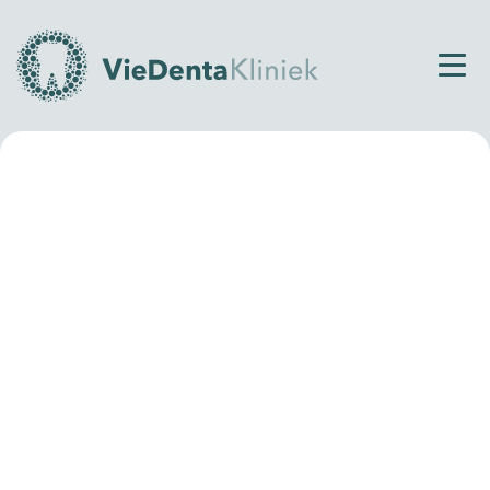
Home
Behandelingen
Kroon laten plaatsen
Specialist in kroon- en brugwerk
Kroon laten plaatsen
We begrijpen dat een kapotte tand of kies invloed