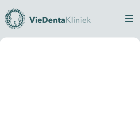
Home
Sitemap
Categorie:
Advies
Slecht gebit opknappen: wat zijn de
mogelijkheden?
Categorie:
Angsttandarts
Angst voor de tandarts? Je bent niet de