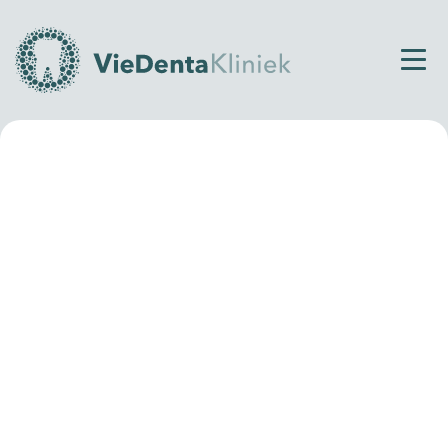
Home
Over VieDenta
Kwaliteit en Service
Kwaliteit en Service
Jou weer die lach op je gezicht geven, dat is waar wij
het voor doen. Wij streven ernaar om jou de beste