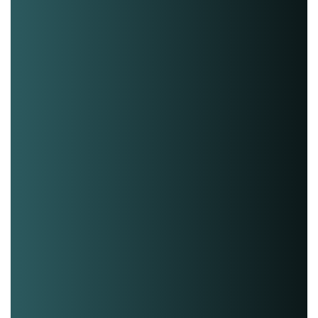
Gespecialiseerd in All-on-4, All-on-6, i
en klikgebitten;
Alles onder één dak: van intake tot eind
Behandeling onder volledige narcose mo
Een eigen tandtechnisch laboratorium 