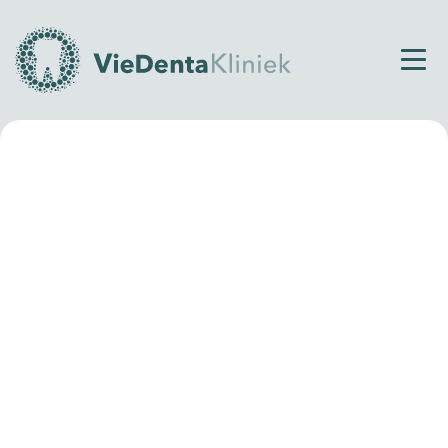
Home
Contact
Bedankpagina contact
Bedankt voor je aanvraag!
Bedankt voor je aanvraag bij VieDenta. Jouw
contactformulier is in goede orde ontvangen en één