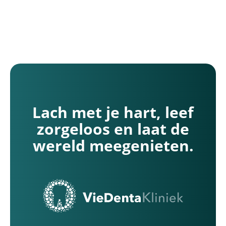
Kliniek Nieuw-Bergen
chstraat 10
euw-Bergen (Limburg)
Lach met je hart, leef
zorgeloos en laat de
wereld meegenieten.