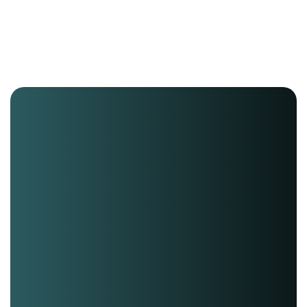
Een helderdere kostenbegroting met indi
vergoedingen;
Alle ruimte om vragen te stellen en same
mogelijkheden door te nemen.