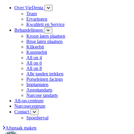
Over VieDenta
Team
Ervaringen
Kwaliteit en Service
Behandelingen
Kroon laten plaatsen
Brug laten plaatsen
Klikgebit
Kunstgebit
All on 4
All on 6
All on 8
Alle tanden trekken
Porseleinen facings
Implantaten
Angsttandarts
Narcose tandarts
All-on-centrum
Narcosecentrum
Contact
Spoedgeval
Afspraak maken