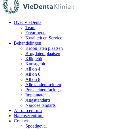
Over VieDenta
Team
Ervaringen
Kwaliteit en Service
Behandelingen
Kroon laten plaatsen
Brug laten plaatsen
Klikgebit
Kunstgebit
All on 4
All on 6
All on 8
Alle tanden trekken
Porseleinen facings
Implantaten
Angsttandarts
Narcose tandarts
All-on-centrum
Narcosecentrum
Contact
Spoedgeval