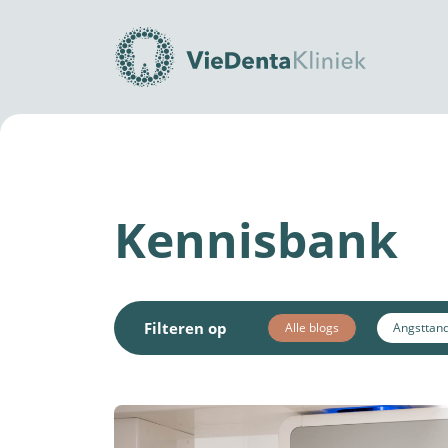
Home
Tandvlees
Kennisbank
Filteren op
Alle blogs
Angsttand