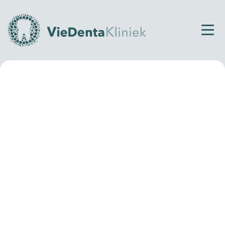
Home
Over VieDenta
Team
Frédérique
Tandartsassistente
Frédérique