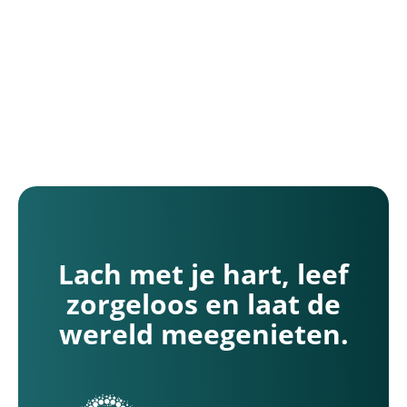
-Bergen, Limburg
Kliniek Nieuw-Bergen
chstraat 10
euw-Bergen (Limburg)
Lach met je hart, leef
zorgeloos en laat de
wereld meegenieten.