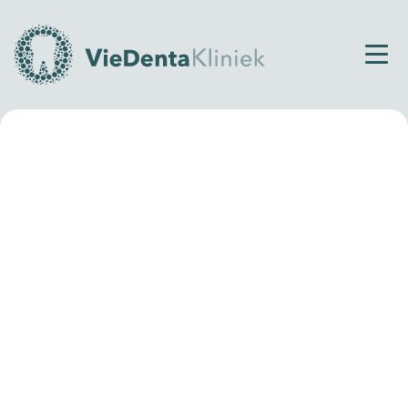
Ervaring all-on gebit
Brian
Brian kwam bij VieDenta voor een second opinion
voor de all-on behandeling inclusief het trekken van
al zijn tanden. Hij had elders een begroting