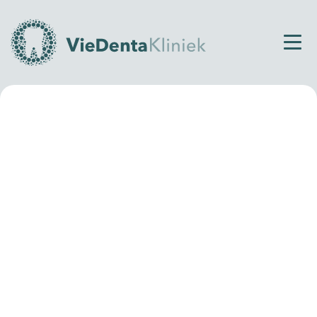
Home
Overstappen naar onze kliniek
Overstappen naar onze
kliniek
Ben je niet helemaal tevreden over het