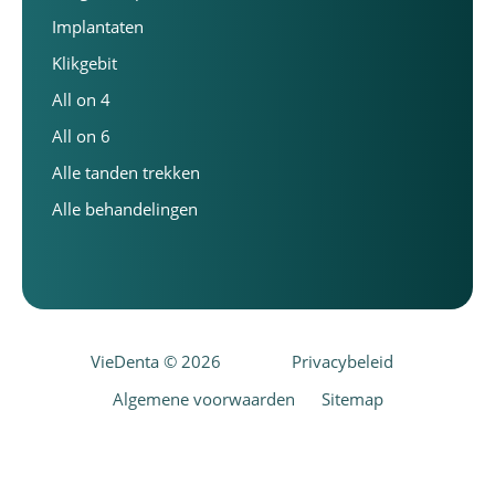
Implantaten
Klikgebit
All on 4
All on 6
Alle tanden trekken
Alle behandelingen
VieDenta © 2026
Privacybeleid
Algemene voorwaarden
Sitemap