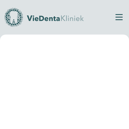
Home
Spleetje tussen tanden opvullen
Spleetje tussen tanden
opvullen
Een
spleetje tussen tanden opvullen
kan op