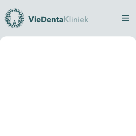
Home
Kunstgebit reparatie
Kunstgebit reparatie
Ben je op zoek naar een specialist voor de reparatie
van jouw kunstgebit? Dan zit je bij VieDenta Kliniek